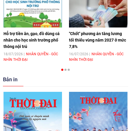
[Video] Âm nhạc flamenco gắn kết văn
hoá Việt Nam - Tây Ban Nha
11:10
|
17/06/2026
Hỗ trợ tiền ăn, gạo, đồ dùng cá
"Chốt" phương án tăng lương
nhân cho học sinh trường phổ
tối thiểu vùng năm 2027 ở mức
thông nội trú
7,8%
[Video] Trao tặng Kỷ niệm chương "Vì
hòa bình, hữu nghị giữa các dân tộc"
18/07/2026
NHÂN QUYỀN - GÓC
16/07/2026
NHÂN QUYỀN - GÓC
NHÌN THỜI ĐẠI
NHÌN THỜI ĐẠI
cho Đại sứ Hungary tại Việt Nam
17:25
|
13/06/2026
Bản in
[Video] Nhân dân Việt Nam luôn trân
trọng tình cảm của nước Nga
08:02
|
13/06/2026
Video: Cơ hội giao lưu quốc tế cho học