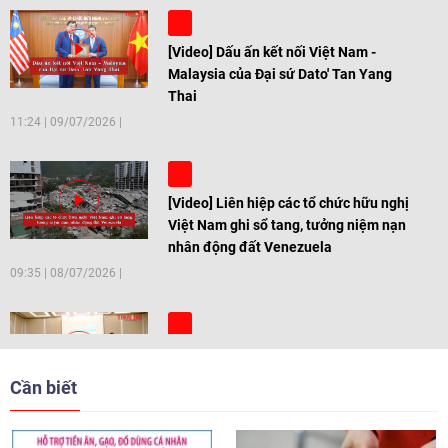
[Video] Dấu ấn kết nối Việt Nam -
Malaysia của Đại sứ Dato' Tan Yang
Thai
11:24
|
09/07/2026
[Video] Liên hiệp các tổ chức hữu nghị
Việt Nam ghi sổ tang, tưởng niệm nạn
nhân động đất Venezuela
09:35
|
08/07/2026
[Video] Trẻ em Đông Á cùng kiến tạo
giải pháp cho những thách thức chung
Cần biết
17:44
|
27/06/2026