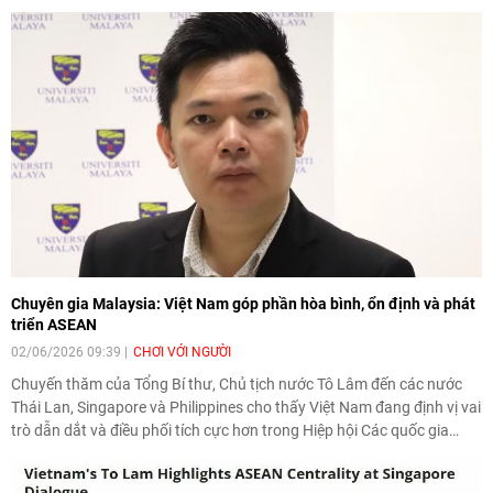
Chuyên gia Malaysia: Việt Nam góp phần hòa bình, ổn định và phát
triển ASEAN
02/06/2026 09:39
CHƠI VỚI NGƯỜI
Chuyến thăm của Tổng Bí thư, Chủ tịch nước Tô Lâm đến các nước
Thái Lan, Singapore và Philippines cho thấy Việt Nam đang định vị vai
trò dẫn dắt và điều phối tích cực hơn trong Hiệp hội Các quốc gia
Đông Nam Á (ASEAN). Đây là đánh giá được chuyên gia phân tích an
ninh chiến lược Collins Chong Yew Keat thuộc Đại học Malaya đưa ra