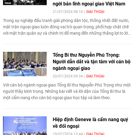
ngời bản lĩnh ngoại giao Việt Nam
21/07/2024 08:16
GIAI THOẠI
Trong sự nghiệp đấu tranh giải phóng dân tộc, thống nhất đất nước,
mặt trận ngoại giao luôn đóng vai trò quan trọng, phối hợp chặt chẽ
với mặt trận quân sự và chính trị để mang đến những thắng lợi to lớn
cho dân tộc. Sự kiện ký kết Hiệp định Geneva về đình chỉ chiến sự ở
Việt Nam cách đây 70 năm là minh chứng cho bản lĩnh vững vàng
của nền ngoại giao cách mạng Việt Nam. Lần đầu tham gia một hội
Tổng Bí thư Nguyễn Phú Trọng:
nghị đa phương trong bối cảnh tình hình thế giới diễn biến phức tạp,
Người dẫn dắt và tận tâm với cán bộ
các nước lớn tham gia hội nghị đều có mục tiêu và lợi ích riêng nhưng
ngành ngoại giao
đoàn đàm phán của ta đã phát huy chiến thắng trên chiến trường,
20/07/2024 09:34
GIAI THOẠI
sức mạnh chính nghĩa của dân tộc, kiên định về nguyên tắc nhưng
mềm dẻo về sách lược để giành được những kết quả quan trọng trên
Với cán bộ ngành ngoại giao Tổng Bí thư Nguyễn Phú Trọng như một
bàn Hội nghị Geneva.
người thầy kính trọng. Những bài viết và lời dặn của Tổng Bí thư là
một cẩm nang cho cán bộ ngoại giao học tập và làm theo.
Hiệp định Geneve là cẩm nang quý
về đối ngoại
19/07/2024 13:44
GIAI THOẠI