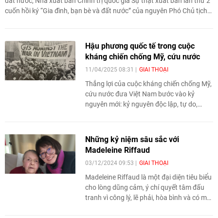
đất nước, Nhà xuất bản Chính trị quốc gia Sự thật xuất bản lần thứ 2
cuốn hồi ký “Gia đình, bạn bè và đất nước” của nguyên Phó Chủ tịch
nước Nguyễn Thị Bình.
Hậu phương quốc tế trong cuộc
kháng chiến chống Mỹ, cứu nước
11/04/2025 08:31
GIAI THOẠI
Thắng lợi của cuộc kháng chiến chống Mỹ,
cứu nước đưa Việt Nam bước vào kỷ
nguyên mới: kỷ nguyên độc lập, tự do,
thống nhất và chủ nghĩa xã hội, đứng vào
hàng ngũ các quốc gia, dân tộc tiên phong
trên thế giới. Độc lập, tự do và thống nhất
Những kỷ niệm sâu sắc với
đất nước là lẽ sống chân chính, là lý tưởng
Madeleine Riffaud
lớn của toàn dân tộc.
03/12/2024 09:53
GIAI THOẠI
Madeleine Riffaud là một đại diện tiêu biểu
cho lòng dũng cảm, ý chí quyết tâm đấu
tranh vì công lý, lẽ phải, hòa bình và có một
trái tim yêu thương thật giản dị, chân
thành và luôn nghĩ, hành động vì đất nước