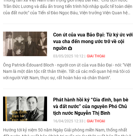
Trần Đức Lương và dấu ấn trong tiến trình hội nhập quốc tế toàn diện
của đất nước" của Tiến sĩ Đào Ngọc Báu, Viện trưởng Viện Quan hệ
quốc tế (Học viện Chính trị Quốc gia Hồ Chí Minh):
Con út của vua Bảo Đại: Từ ký ức với
vua cha đến mong ước trở về cội
nguồn
03/05/2025 10:12
GIAI THOẠI
Ông Patrick-Édouard Bloch - người con út của vua Bảo Đại - nói: "Việt
Nam là một dân tộc rất thân thiện. Tất cả các mối quan hệ mà tôi có
với người Việt Nam, thực sự, rất hoàn hảo và chân thành".
Phát hành hồi ký “Gia đình, bạn bè
và đất nước” của nguyên Phó Chủ
tịch nước Nguyễn Thị Bình
16/04/2025 12:33
GIAI THOẠI
Hướng tới kỷ niệm 50 năm Ngày Giải phóng miền Nam, thống nhất