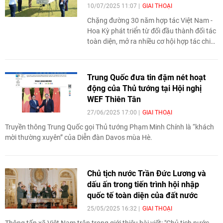
10/07/2025 11:07
GIAI THOẠI
Chặng đường 30 năm hợp tác Việt Nam -
Hoa Kỳ phát triển từ đối đầu thành đối tác
toàn diện, mở ra nhiều cơ hội hợp tác chiến
lược và kinh tế.
Trung Quốc đưa tin đậm nét hoạt
động của Thủ tướng tại Hội nghị
WEF Thiên Tân
27/06/2025 17:00
GIAI THOẠI
Truyền thông Trung Quốc gọi Thủ tướng Phạm Minh Chính là “khách
mời thường xuyên” của Diễn đàn Davos mùa Hè.
Chủ tịch nước Trần Đức Lương và
dấu ấn trong tiến trình hội nhập
quốc tế toàn diện của đất nước
25/05/2025 16:32
GIAI THOẠI
Thông tấn xã Việt Nam trân trọng giới thiệu bài viết: "Chủ tịch nước