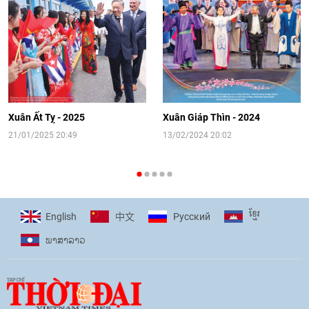
sinh Việt Nam tại trại hè Artek
14:41
|
12/06/2026
[Video] Đối ngoại nhân dân Thủ đô
hướng tới kết nối hiệu quả nguồn lực
người Việt Nam ở nước ngoài
Xuân Ất Tỵ - 2025
Xuân Giáp Thìn - 2024
16:58
|
10/06/2026
21/01/2025 20:49
13/02/2024 20:02
[Video] Plan International đồng hành
cùng thanh thiếu nhi tiên phong ứng
ខ្មែរ
English
Pусский
中文
phó với biến đổi khí hậu
ພາ​ສາ​ລາວ
17:07
|
09/06/2026
[Video] Lào dành ưu tiên hàng đầu cho