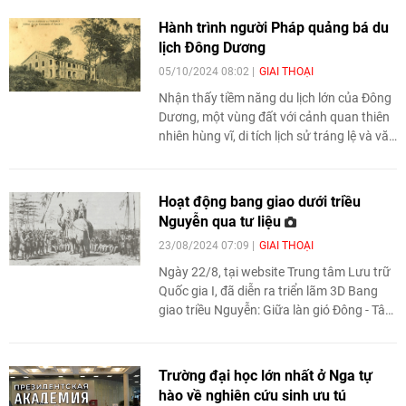
Việt Nam. Madeleine Riffaud sẽ luôn còn
Hành trình người Pháp quảng bá du
mãi trong trái tim của mọi người. Đó là
lịch Đông Dương
chia sẻ xúc động của chị Trần Thu Hoàn,
05/10/2024 08:02
GIAI THOẠI
cán bộ của Ban Đối ngoại Trung ương, về
người bạn lớn của Việt Nam.
Nhận thấy tiềm năng du lịch lớn của Đông
Dương, một vùng đất với cảnh quan thiên
nhiên hùng vĩ, di tích lịch sử tráng lệ và văn
hóa đa dạng, người Pháp đã tiến hành
nhiều hoạt động nhằm quảng bá thuộc địa
này ra thế giới. Mục tiêu không chỉ là thu
Hoạt động bang giao dưới triều
hút đầu tư mà còn thể hiện thành tựu khai
Nguyễn qua tư liệu
thác thuộc địa.
23/08/2024 07:09
GIAI THOẠI
Ngày 22/8, tại website Trung tâm Lưu trữ
Quốc gia I, đã diễn ra triển lãm 3D Bang
giao triều Nguyễn: Giữa làn gió Đông - Tây.
Triển lãm mang đến công chúng những
trải nghiệm, khám phá thú vị, thông tin bổ
ích, góc nhìn mới mẻ và hiểu biết sâu sắc
Trường đại học lớn nhất ở Nga tự
hơn về hoạt động ngoại giao của Việt Nam
hào về nghiên cứu sinh ưu tú
dưới triều Nguyễn trong hơn 50 năm đầu