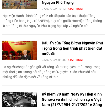
Nguyễn Phú Trọng
độc lập, tự chủ (1802 - 1858).
27/07/2024 10:12
GIAI THOẠI
Học viện Hành chính Công và Kinh tế quốc dân trực thuộc Tổng
thống Liên bang Nga (RANEPA), hay còn gọi là Học viện Tổng thống
là nơi Tổng Bí thư Nguyễn Phú Trọng học tập và nghiên cứu.
Dấu ấn của Tổng Bí thư Nguyễn Phú
Trọng trong tiến trình phát triển đất
nước
23/07/2024 09:46
GIAI THOẠI
Là người công tác gần gũi với Tổng Bí thư Nguyễn Phú Trọng trong
một thời gian tương đối dài, đồng chí Nguyễn Xuân Phúc đã nêu
những dấu ấn đậm nét về Tổng Bí thư.
Kỷ niệm 70 năm Ngày ký Hiệp định
Geneva về đình chỉ chiến sự ở Việt
Nam (21/7/1954-21/7/2024): Sáng