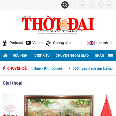
Podcast
Videos
Quảng cáo
English
HỮU NGHỊ
VIỆT KIỀU
CHUYỆN NGOẠI GIAO
NHÂN QUYỀN 
o Việt Nam - Philippines
CHUYÊN ĐỀ:
500 ngày đêm tìm kiếm, quy tập và xác địn
Giai thoại