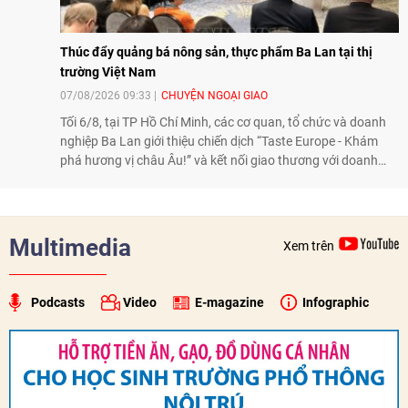
Thúc đẩy quảng bá nông sản, thực phẩm Ba Lan tại thị
trường Việt Nam
07/08/2026 09:33
CHUYỆN NGOẠI GIAO
Tối 6/8, tại TP Hồ Chí Minh, các cơ quan, tổ chức và doanh
nghiệp Ba Lan giới thiệu chiến dịch “Taste Europe - Khám
phá hương vị châu Âu!” và kết nối giao thương với doanh
nghiệp Việt Nam, qua đó tiếp tục thúc đẩy quảng bá nông
sản, thực phẩm Ba Lan tại thị trường Việt Nam.
Multimedia
Xem trên
Podcasts
Video
E-magazine
Infographic