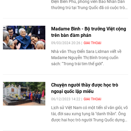
Điện Biên Phủ, phóng viên Báo Nhân Dân
thường trú tại Trung Quốc đã có cuộc trò
chuyện với ông Vi Tiêu Nghị - con trai
Thượng tướng Vi Quốc Thanh, nguyên
Trưởng Đoàn cố vấn quân sự Trung Quốc
Madame Bình - Bộ trưởng Việt cộng
trong chiến dịch Điện Biên Phủ.
trên bàn đàm phán
09/03/2024 20:26
GIAI THOẠI
Nhà văn Thụy Điển Sara Lidman viết về
Madame Nguyễn Thị Bình trong cuốn
sách: “Trong trái tim thế giới”.
Chuyện người thầy được học trò
ngoại quốc lập miếu
06/12/2023 14:22
GIAI THOẠI
Lịch sử Việt Nam có một tiến sĩ văn giỏi, võ
tài, đời sau xưng tụng là "danh thần". Ông
được hai học trò người Trung Quốc dựng
miếu thờ khi còn sống. Ông là Tiến sĩ Quận