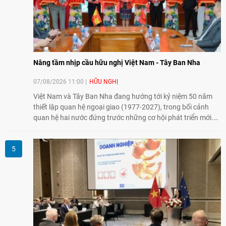
Nâng tầm nhịp cầu hữu nghị Việt Nam - Tây Ban Nha
07/08/2026 11:00
HỮU NGHỊ
Việt Nam và Tây Ban Nha đang hướng tới kỷ niệm 50 năm
thiết lập quan hệ ngoại giao (1977-2027), trong bối cảnh
quan hệ hai nước đứng trước những cơ hội phát triển mới.
Cùng với đối ngoại Đảng và ngoại giao Nhà nước, đối ngoại
nhân dân có vai trò quan trọng trong việc củng cố nền tảng
xã hội, tăng cường hiểu biết, tin cậy và gắn bó giữa nhân
dân hai nước.