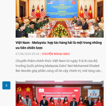
và mở rộng hợp tác phát triển giữa hai nước.
Việt Nam - Malaysia: hợp tác hàng hải là một trong những
ưu tiên chiến lược
07/08/2026 09:36
CHUYỆN NGOẠI GIAO
Chuyến thăm chính thức Việt Nam từ ngày 5-6/8 của Bộ
trưởng Quốc phòng Malaysia Dato’ Seri Mohamed Khaled
Bin Nordin góp phần củng cố tin cậy chính trị, mở rộng các
lĩnh vực hợp tác và thúc đẩy quan hệ quốc phòng Việt Nam -
Malaysia theo hướng ngày càng thực chất.