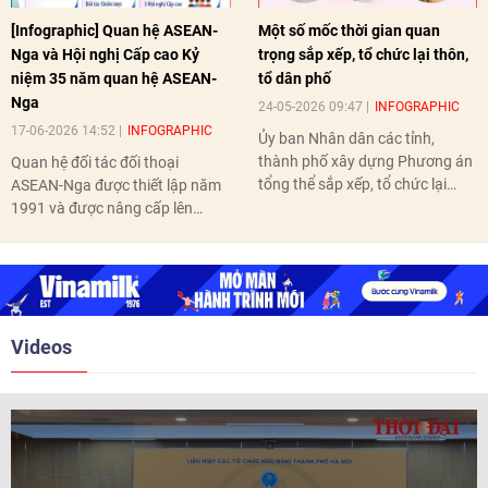
[Infographic] Quan hệ ASEAN-
Một số mốc thời gian quan
Nga và Hội nghị Cấp cao Kỷ
trọng sắp xếp, tổ chức lại thôn,
niệm 35 năm quan hệ ASEAN-
tổ dân phố
Nga
24-05-2026 09:47
INFOGRAPHIC
17-06-2026 14:52
INFOGRAPHIC
Ủy ban Nhân dân các tỉnh,
thành phố xây dựng Phương án
Quan hệ đối tác đối thoại
tổng thể sắp xếp, tổ chức lại
ASEAN-Nga được thiết lập năm
thôn, tổ dân phố hoàn thành
1991 và được nâng cấp lên
trước ngày 10/6/2026.
quan hệ Đối tác chiến lược năm
2018. Hai bên đã tổ chức 5 Hội
nghị Cấp cao vào các năm 2005,
2010, 2016, 2018, 2021.
Videos