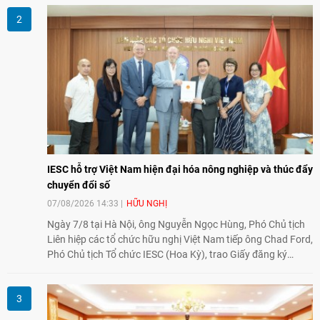
tình hữu nghị, đồng thời từng bước mở rộng hoạt động từ
giao lưu truyền thống sang kết nối địa phương, doanh
nghiệp, giáo dục, văn hóa và thế hệ trẻ, góp phần tăng
cường sự hiểu biết và hợp tác giữa nhân dân hai nước.
IESC hỗ trợ Việt Nam hiện đại hóa nông nghiệp và thúc đẩy
chuyển đổi số
07/08/2026 14:33
HỮU NGHỊ
Ngày 7/8 tại Hà Nội, ông Nguyễn Ngọc Hùng, Phó Chủ tịch
Liên hiệp các tổ chức hữu nghị Việt Nam tiếp ông Chad Ford,
Phó Chủ tịch Tổ chức IESC (Hoa Kỳ), trao Giấy đăng ký
thành lập Văn phòng Đại diện của IESC tại Việt Nam và trao
đổi về định hướng triển khai Dự án "Mở rộng Thương mại
Nông nghiệp và An toàn thực phẩm Hoa Kỳ - Việt Nam",
hướng tới thúc đẩy chuyển đổi số, hiện đại hóa nông nghiệp