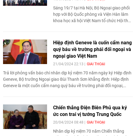
Sáng 19/7 tại Hà Nội, Bộ Ngoại giao phối
hợp với Bộ Quốc phòng và Viện Hàn lâm
khoa học xã hội Việt Nam tổ chức Hội thảo
khoa học "70 năm Hiệp định Geneve về
đình chỉ chiến sự ở Việt Nam".
Hiệp định Geneve là cuốn cẩm nang
quý báu về trường phái đối ngoại và
ngoại giao Việt Nam
21/04/2024 22:13
GIAI THOẠI
Trả lời phỏng vấn báo chí nhân dịp kỷ niệm 70 năm ngày ký Hiệp định
Geneve, Bộ trưởng Ngoại giao Bùi Thanh Sơn khẳng định: Hiệp định
Geneve là một cuốn cẩm nang quý báu về trường phái đối ngoại,
ngoại giao Việt Nam.
Chiến thắng Điện Biên Phủ qua ký
ức con trai vị tướng Trung Quốc
20/04/2024 08:48
GIAI THOẠI
Nhân dịp kỷ niệm 70 năm Chiến thắng