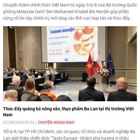
Chuyến thăm chính thức Việt Nam từ ngày 5-6/8 của Bộ trưởng Quốc
phòng Malaysia Dato’ Seri Mohamed Khaled Bin Nordin góp phần
củng cố tin cậy chính trị, mở rộng các lĩnh vực hợp tác và thúc đẩy
quan hệ quốc phòng Việt Nam - Malaysia theo hướng ngày càng thực
chất.
Thúc đẩy quảng bá nông sản, thực phẩm Ba Lan tại thị trường Việt
Nam
07/08/2026 09:33
CHUYỆN NGOẠI GIAO
Tối 6/8, tại TP Hồ Chí Minh, các cơ quan, tổ chức và doanh nghiệp Ba
Lan giới thiệu chiến dịch “Taste Europe - Khám phá hương vị châu