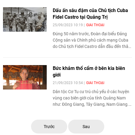
công Nguyễn Công Cơ.
Dấu ấn sâu đậm của Chủ tịch Cuba
Fidel Castro tại Quảng Trị
25/09/2023 10:19
GIAI THOẠI
Ðúng 50 năm trước, Ðoàn đại biểu Ðảng
Cộng sản và Chính phủ cách mạng Cuba
do Chủ tịch Fidel Castro dẫn đầu đến thăm
Việt Nam và vùng giải phóng miền nam tại
Quảng Trị. Người dân Quảng Trị rất
ngưỡng mộ trước tấm lòng son sắt, thủy
Bức khảm thổ cẩm ở bên kia biên
chung của Chủ tịch Fidel Castro và đất
giới
nước Cuba dành cho Việt Nam. Tỉnh
21/09/2023 10:54
GIAI THOẠI
Quảng Trị tổ chức kỷ niệm cấp Nhà nước
về sự kiện ý nghĩa này vào ngày 26/9.
Dân tộc Cơ Tu cư trú chủ yếu ở các huyện
vùng cao biên giới của tỉnh Quảng Nam
như: Đông Giang, Tây Giang, Nam Giang.
Một bộ phận nhỏ người Cơ Tu sinh sống ở
các huyện Nam Đông, A Lưới, tỉnh Thừa
Thiên - Huế và huyện Hòa Vang, TP. Đà
Trước
Sau
Nẵng. Trên lãnh thổ n